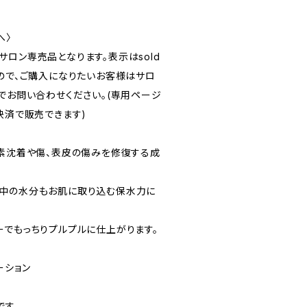
へ〉
ロン専売品となります。表示はsold
すので、ご購入になりたいお客様はサロ
のDMでお問い合わせください。(専用ページ
決済で販売できます)
色素沈着や傷、表皮の傷みを修復する成
気中の水分もお肌に取り込む保水力に
ーでもっちりプルプルに仕上がります。
ーション
です。