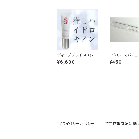
ディープブライトHQ-1.
アクリルスパチュ
9
クの塗布などに
¥6,600
¥450
す)
プライバシーポリシー
特定商取引法に基