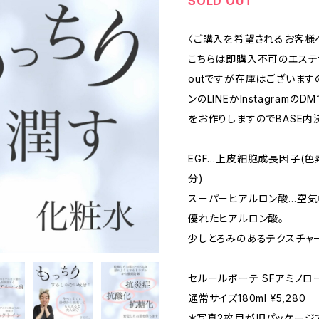
SOLD OUT
〈ご購入を希望されるお客様
こちらは即購入不可のエステサ
outですが在庫はございま
ンのLINEかInstagram
をお作りしますのでBASE内
EGF…上皮細胞成長因子(
分)
スーパーヒアルロン酸…空
優れたヒアルロン酸。
少しとろみのあるテクスチャ
セルールボーテ SFアミノロ
通常サイズ180ml ¥5,280
＊写真2枚目が旧パッケージ