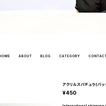
HOME
ABOUT
BLOG
CATEGORY
CONTAC
アクリルスパチュラ(パッ
¥450
International shipping 