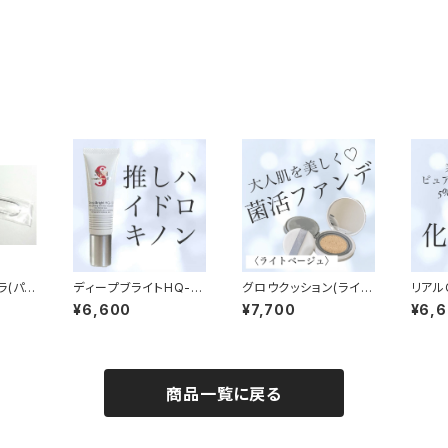
ラ(パッ
ディープブライトHQ-1.
グロウクッション(ライト
リアル
最適で
9
ベージュ)
ション
¥6,600
¥7,700
¥6,
商品一覧に戻る